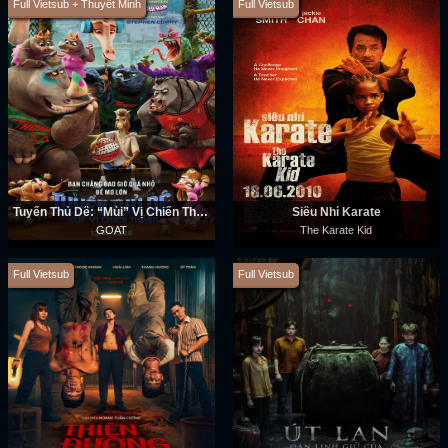
Full Vietsub + Thuyết Minh
Full Vietsub
Tuyển Thủ Dê: “Mùi” Vị Chiến Thắng
Siêu Nhí Karate
GOAT
The Karate Kid
Full Vietsub
Full Vietsub