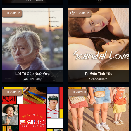
Perfect Crown
Idol
Full Vietsub
Tập 4 Vietsub
Lời Tố Cáo Ngờ Vực
Tin Đồn Tình Yêu
An Old Lady
Scandal love
Full Vietsub
Full Vietsub