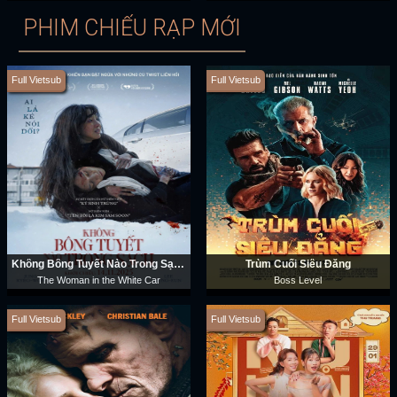
PHIM CHIẾU RẠP MỚI
Full Vietsub
Full Vietsub
Không Bông Tuyết Nào Trong Sạch
Trùm Cuối Siêu Đẳng
The Woman in the White Car
Boss Level
Full Vietsub
Full Vietsub