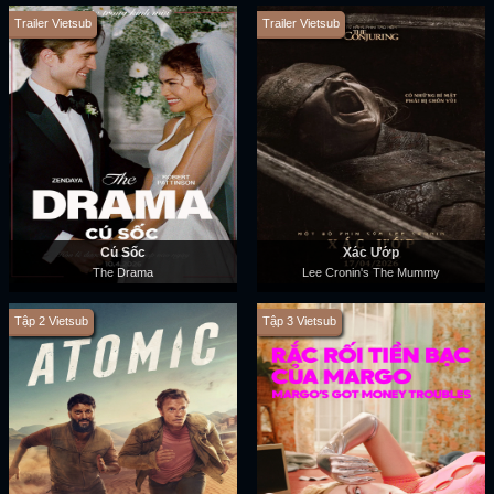
Trailer Vietsub
Trailer Vietsub
Cú Sốc
Xác Ướp
The Drama
Lee Cronin's The Mummy
Tập 2 Vietsub
Tập 3 Vietsub