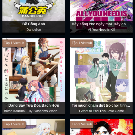
Bồ Công Anh
Hãy sống cho ngày mai. Hãy chết hôm nay.
Dandelion
All You Need is Kill
Tập 1 Vietsub
Tập 1 Vietsub
Dáng Say Tựa Đoá Bách Hợp
Tôi muốn chấm dứt trò chơi tình yêu này
Botan Kamiina Fully Blossoms When Drunk
I Want to End This Love Game
Tập 1 Vietsub
Tập 2 Vietsub