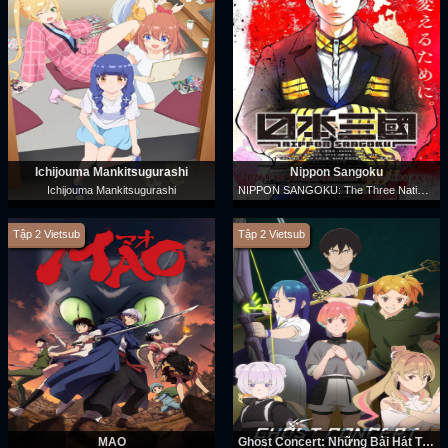
Ichijouma Mankitsugurashi
Nippon Sangoku
NIPPON SANGOKU: The Three Nations of the Crimson Sun
Ichijouma Mankitsugurashi
Tập 2 Vietsub
Tập 2 Vietsub
MAO
Ghost Concert: Những Bài Hát Thất Lạc