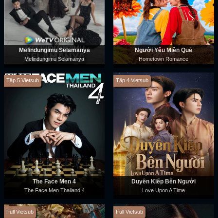
Melindungimu Selamanya
Người Yêu Miền Quê
Melindungimu Selamanya
Hometown Romance
Tập 5 Vietsub
Tập 4 Vietsub
The Face Men 4
Duyên Kiếp Bên Người
The Face Men Thailand 4
Love Upon A Time
Full Vietsub
Full Vietsub