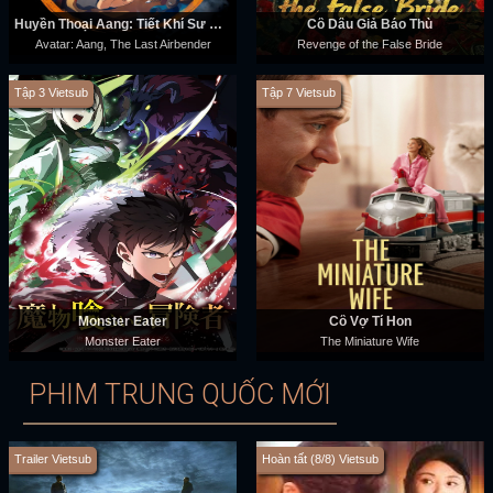
Huyền Thoại Aang: Tiết Khí Sư Cuối Cùng
Cô Dâu Giả Báo Thù
Avatar: Aang, The Last Airbender
Revenge of the False Bride
Tập 3 Vietsub
Tập 7 Vietsub
Monster Eater
Cô Vợ Tí Hon
Monster Eater
The Miniature Wife
PHIM TRUNG QUỐC MỚI
Trailer Vietsub
Hoàn tất (8/8) Vietsub