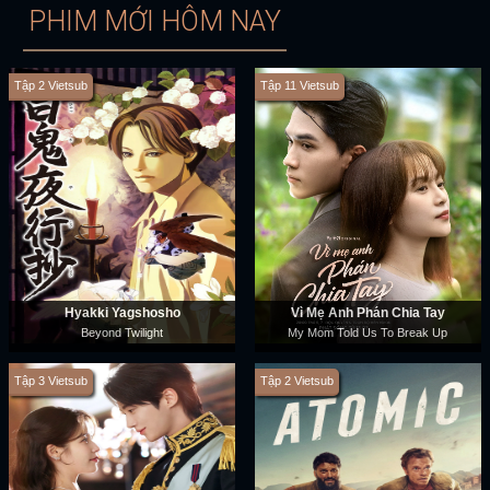
PHIM MỚI HÔM NAY
Tập 2 Vietsub
Tập 11 Vietsub
Hyakki Yagshosho
Vì Mẹ Anh Phán Chia Tay
Beyond Twilight
My Mom Told Us To Break Up
Tập 3 Vietsub
Tập 2 Vietsub