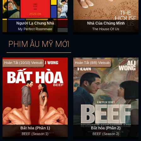
Người Lạ Chung Nhà
Nhà Của Chúng Mình
My Perfect Roommate
The House Of Us
PHIM ÂU MỸ MỚI
Hoàn Tất (10/10) Vietsub
Hoàn Tất (8/8) Vietsub
Bất hòa (Phần 1)
Bất hòa (Phần 2)
BEEF (Season 1)
BEEF (Season 2)