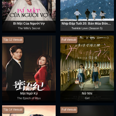
Bí Mật Của Người Vợ
Nhịp Đập Tuổi 20: Bản Mùa Đông (Phần 5)
The Wife's Secret
Twinkle Love (Season 5)
Tập 12 Vietsub
Full Vietsub
Mật Ngữ Kỷ
Nữ Nhi
The Epoch of Miyu
Girl
Tập 14 Vietsub
Full Vietsub