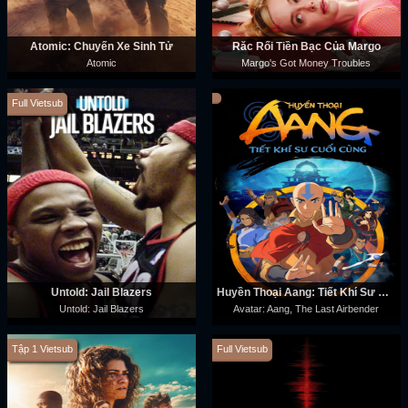
Atomic: Chuyến Xe Sinh Tử
Rắc Rối Tiền Bạc Của Margo
Atomic
Margo's Got Money Troubles
Full Vietsub
Untold: Jail Blazers
Huyền Thoại Aang: Tiết Khí Sư Cuối Cùng
Untold: Jail Blazers
Avatar: Aang, The Last Airbender
Tập 1 Vietsub
Full Vietsub