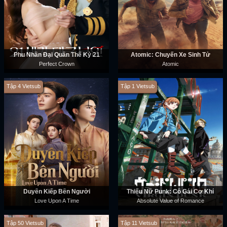
Phu Nhân Đại Quân Thế Kỷ 21
Atomic: Chuyến Xe Sinh Tử
Perfect Crown
Atomic
Tập 4 Vietsub
Tập 1 Vietsub
Duyên Kiếp Bên Người
Thiếu Nữ Punk: Cô Gái Cơ Khí
Love Upon A Time
Absolute Value of Romance
Tập 50 Vietsub
Tập 11 Vietsub