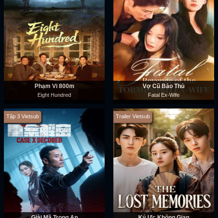
Phạm Vi 800m
Vợ Cũ Báo Thù
Eight Hundred
Fatal Ex-Wife
Tập 3 Vietsub
Trailer Vietsub
Giải Mã Trọng Án
Ký Ức Không Gian