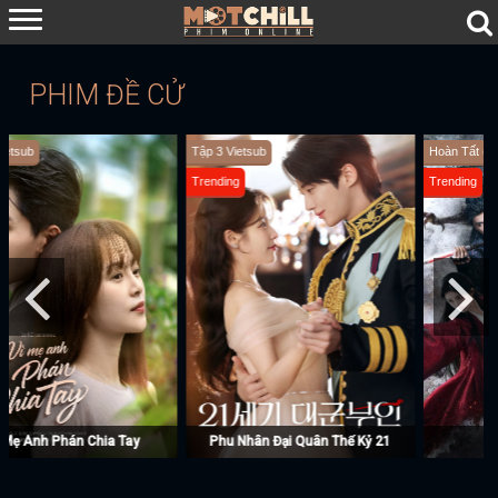
PHIM ĐỀ CỬ
Hoàn Tất (29/29) Vietsub + Thuyết Minh
Hoàn tất (7/7) Vietsub + Lồng Tiếng
Trending
Trending
Nguyệt Lân Ỷ Kỷ
Chó Săn Công Lý (Phần 2)