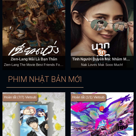
Zien-Lang Mãi Là Bạn Thân
Tình Người Duyên Ma: Nhắm Mak Yêu Luôn
Zien-Lang The Movie Best Friends Forever
Nak Loves Mak Sooo Much!
PHIM NHẬT BẢN MỚI
Hoàn tất (7/7) Vietsub
Hoàn tất (1/1) Vietsub