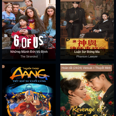
Những Mảnh Đời Vô Định
Luật Sư Bóng Ma
The Stranded
Phantom Lawyer
Hoàn tất (24/24) Vietsub + Thuyết Minh