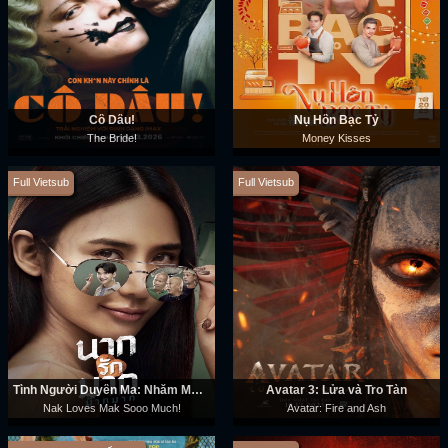
Cô Dâu!
Nụ Hôn Bạc Tỷ
The Bride!
Money Kisses
Full Vietsub
Full Vietsub
Tình Người Duyên Ma: Nhắm Mak Yêu Luôn
Avatar 3: Lửa và Tro Tàn
Nak Loves Mak Sooo Much!
Avatar: Fire and Ash