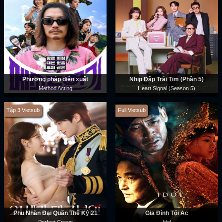
Phương pháp diễn xuất
Nhịp Đập Trái Tim (Phần 5)
Method Acting
Heart Signal (Season 5)
Tập 3 Vietsub
Full Vietsub
Phu Nhân Đại Quân Thế Kỷ 21
Gia Đình Tội Ác