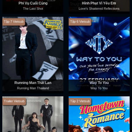
Phi Vụ Cuối Cùng
Hình Phạt Vì Yêu Em
The Last Shot
Love's Shattered Reflections
Tập 7 Vietsub
Tập 6 Vietsub
Running Man Thái Lan
Way To You
Running Man Thailand
Way To You
Trailer Vietsub
Tập 2 Vietsub