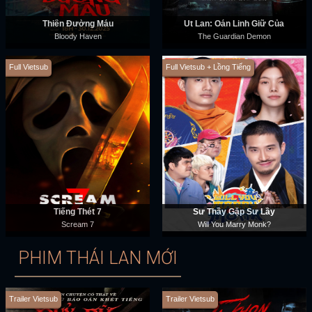
Thiên Đường Máu
Út Lan: Oán Linh Giữ Của
Bloody Haven
The Guardian Demon
Full Vietsub
Full Vietsub + Lồng Tiếng
Tiếng Thét 7
Sư Thầy Gặp Sư Lầy
Scream 7
Will You Marry Monk?
PHIM THÁI LAN MỚI
Trailer Vietsub
Trailer Vietsub