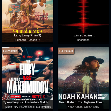
Lâng Lâng (Phần 3)
tần số ngầm
Euphoria (Season 3)
undertone
Full Vietsub
Full Vietsub
Tyson Fury vs. Arslanbek Makhmudov
Noah Kahan: Trải Nghiệm Thoát Xác
Tyson Fury vs. Arslanbek Makhmudov
Noah Kahan: Out Of Body