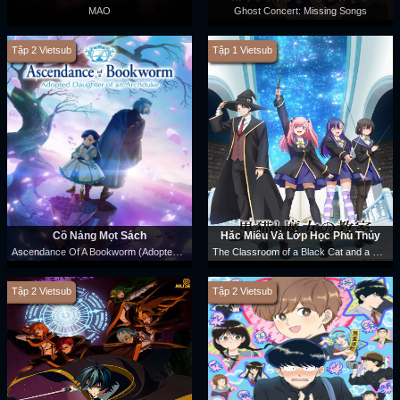
MAO
Ghost Concert: Missing Songs
Tập 2 Vietsub
Tập 1 Vietsub
Cô Nàng Mọt Sách
Hắc Miêu Và Lớp Học Phù Thủy
Ascendance Of A Bookworm (Adopted Daughter Of An Archduke)
The Classroom of a Black Cat and a Witch
Tập 2 Vietsub
Tập 2 Vietsub