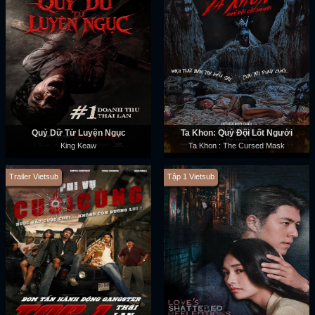
Quỷ Dữ Từ Luyện Ngục
Ta Khon: Quỷ Đội Lốt Người
King Keaw
Ta Khon : The Cursed Mask
Trailer Vietsub
Tập 1 Vietsub