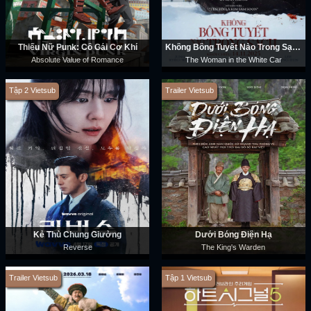
Thiếu Nữ Punk: Cô Gái Cơ Khí
Không Bông Tuyết Nào Trong Sạch
Absolute Value of Romance
The Woman in the White Car
Tập 2 Vietsub
Trailer Vietsub
Kẻ Thù Chung Giường
Dưới Bóng Điện Hạ
Reverse
The King's Warden
Trailer Vietsub
Tập 1 Vietsub