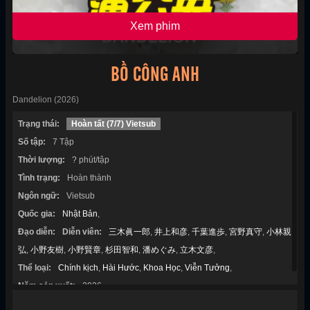
Xem phim
BỒ CÔNG ANH
Dandelion (2026)
Trạng thái:
Hoàn tất (7/7) Vietsub
Số tập:
7 Tập
Thời lượng:
? phút/tập
Tình trạng:
Hoàn thành
Ngôn ngữ:
Vietsub
Quốc gia:
Nhật Bản
,
Đạo diễn:
Diễn viên:
三木眞一郎
,
井上和彦
,
千葉進歩
,
宮野真守
,
小林親
弘
,
小野友樹
,
小野賢章
,
杉田智和
,
潘めぐみ
,
立木文彦
,
Thể loại:
Chính kịch
,
Hài Hước
,
Khoa Học
,
Viễn Tưởng
,
Năm sản xuất:
2026