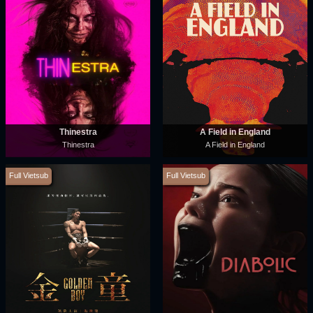
Thinestra
A Field in England
Thinestra
A Field in England
Full Vietsub
Full Vietsub