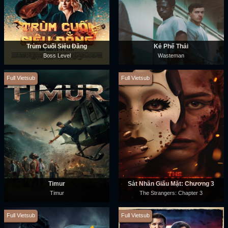
Trùm Cuối Siêu Đẳng
Kẻ Phế Thải
Boss Level
Wasteman
Full Vietsub
Full Vietsub
Timur
Sát Nhân Giấu Mặt: Chương 3
Timur
The Strangers: Chapter 3
Full Vietsub
Full Vietsub