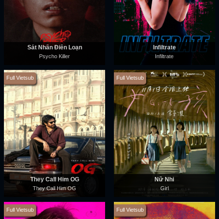
Sát Nhân Điên Loạn
Infiltrate
Psycho Killer
Infiltrate
Full Vietsub
Full Vietsub
They Call Him OG
Nữ Nhi
They Call Him OG
Girl
Full Vietsub
Full Vietsub