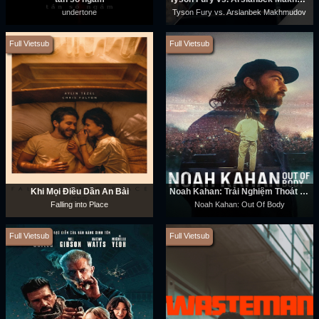
undertone
Tyson Fury vs. Arslanbek Makhmudov
Full Vietsub
Full Vietsub
Khi Mọi Điều Dần An Bài
Noah Kahan: Trải Nghiệm Thoát Xác
Falling into Place
Noah Kahan: Out Of Body
Full Vietsub
Full Vietsub