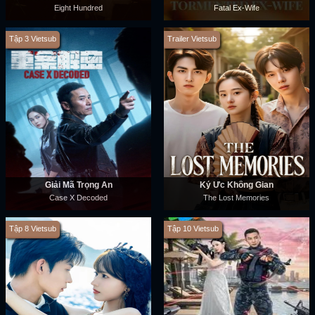
Eight Hundred
Fatal Ex-Wife
Tập 3 Vietsub
Trailer Vietsub
Giải Mã Trọng Án
Ký Ức Không Gian
Case X Decoded
The Lost Memories
Tập 8 Vietsub
Tập 10 Vietsub