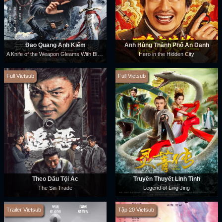
Đao Quang Ảnh Kiếm
Anh Hùng Thành Phố Ẩn Danh
A Knife of the Weapon Gleams With Blood
Hero in the Hidden City
Full Vietsub
Full Vietsub
Theo Dấu Tội Ác
Truyền Thuyết Linh Tinh
The Sin Trade
Legend of Ling Jing
Trailer Vietsub
Tập 20 Vietsub