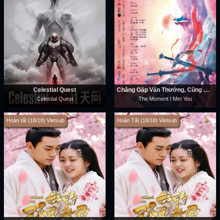
Celestial Quest
Chẳng Gặp Vân Thường, Cũng Chẳng Gặp Người
Celestial Quest
The Moment I Met You
Hoàn tất (18/18) Vietsub
Hoàn Tất (18/18) Vietsub