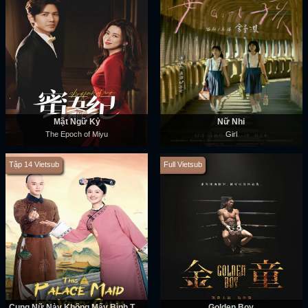
Mật Ngữ Kỷ
Nữ Nhi
The Epoch of Miyu
Girl
Tập 14 Vietsub
Full Vietsub
Cung Nữ Này Không Mấy Bình Tĩnh
Golden Boy