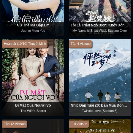
Cứ Thế Mà Gặp Em
Tôi Là Triệu Ngô Địch: Khởi Động Lại
Just to Meet You
My Name is Zhao Wudi: Starting Over
Hoàn tất (10/10) Thuyết Minh
Tập 4 Vietsub
Bí Mật Của Người Vợ
Nhịp Đập Tuổi 20: Bản Mùa Đông (Phần 5)
The Wife's Secret
Twinkle Love (Season 5)
Tập 12 Vietsub
Full Vietsub