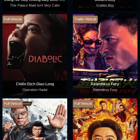
This Palace Maid Isn't Very Calm
Golden Boy
Full Vietsub
Trailer Vietsub
Chiến Dịch Giao Long
Relentless Fury
Operation Hadal
Relentless Fury
Full Vietsub
Full Vietsub