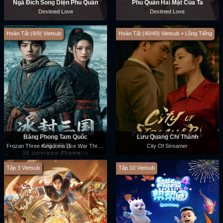
Ngã Đích Song Diện Phu Quân
Phu Quân Hai Mặt Của Ta
Destined Love
Destined Love
Hoàn Tất (9/9) Vietsub
Hoàn Tất (40/40) Vietsub + Lồng Tiếng
Băng Phong Tam Quốc
Lưu Quang Chi Thành
Frozan Three Kingdoms (Ice War Three Kingdoms)
City Of Streamer
Tập 3 Vietsub
Tập 10 Vietsub