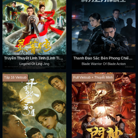
Truyền Thuyết Linh Tinh (Linh Tinh Truyện)
Thanh Đao Sắc Bén Phong Chiến Sĩ
Legend Of Ling Jing
Blade Warrior Of Blade Action
Tập 16 Vietsub
Full Vietsub + Thuyết Minh