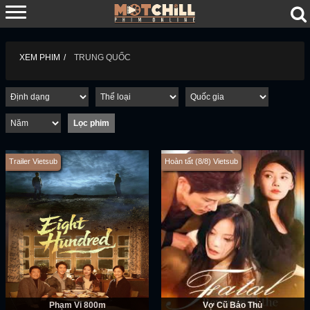
XEM PHIM
TRUNG QUỐC
Trailer Vietsub
Hoàn tất (8/8) Vietsub
Phạm Vi 800m
Vợ Cũ Báo Thù