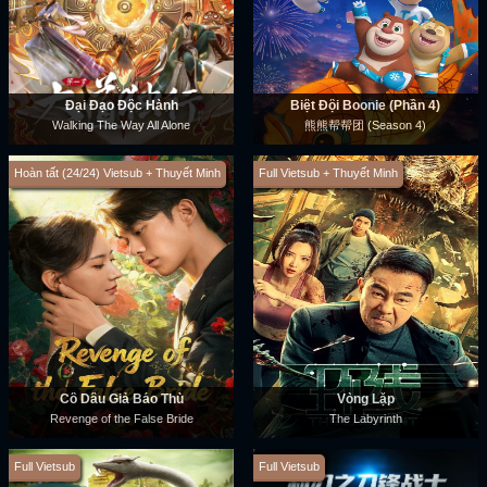
Đại Đạo Độc Hành
Biệt Đội Boonie (Phần 4)
Walking The Way All Alone
熊熊帮帮团 (Season 4)
Hoàn tất (24/24) Vietsub + Thuyết Minh
Full Vietsub + Thuyết Minh
Cô Dâu Giả Báo Thù
Vòng Lặp
Revenge of the False Bride
The Labyrinth
Full Vietsub
Full Vietsub