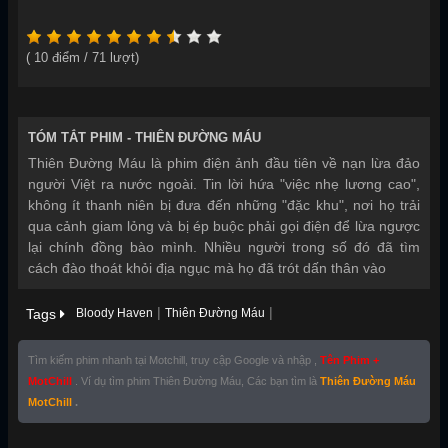
Năm sản xuất:
2026
(
10
điểm /
71
lượt)
TÓM TẮT PHIM -
THIÊN ĐƯỜNG MÁU
Thiên Đường Máu là phim điện ảnh đầu tiên về nạn lừa đảo
người Việt ra nước ngoài. Tin lời hứa "việc nhẹ lương cao",
không ít thanh niên bị đưa đến những "đặc khu", nơi họ trải
qua cảnh giam lỏng và bị ép buộc phải gọi điện để lừa ngược
lại chính đồng bào mình. Nhiều người trong số đó đã tìm
cách đào thoát khỏi địa ngục mà họ đã trót dấn thân vào
|
|
Tags
Bloody Haven
Thiên Đường Máu
Tìm kiếm phim nhanh tại Motchill, truy cập Google và nhập ,
Tên Phim +
MotChill
. Ví dụ tìm phim Thiên Đường Máu, Các bạn tìm là
Thiên Đường Máu
MotChill
.