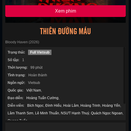
Xem phim
THIÊN ĐƯỜNG MÁU
Bloody Haven (2026)
Trạng thái:
Full Vietsub
Số tập:
1
Thời lượng:
99 phút
Tình trạng:
Hoàn thành
Ngôn ngữ:
Vietsub
Quốc gia:
Việt Nam
,
Đạo diễn:
Hoàng Tuấn Cường
,
Diễn viên:
Bích Ngọc
,
Đình Hiếu
,
Hoài Lâm
,
Hoàng Trinh
,
Hoàng Yến
,
Lâm Thanh Sơn
,
Lê Minh Thuấn
,
NSƯT Hạnh Thuý
,
Quách Ngọc Ngoan
,
Quang Tuấn
,
Thể loại:
Hành Động
,
Tâm Lý
,