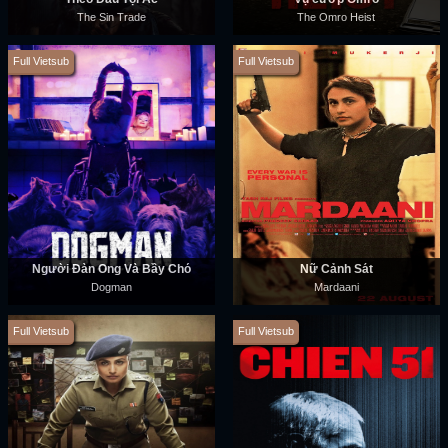
The Sin Trade
The Omro Heist
Full Vietsub
Full Vietsub
Người Đàn Ông Và Bầy Chó
Nữ Cảnh Sát
Dogman
Mardaani
Full Vietsub
Full Vietsub