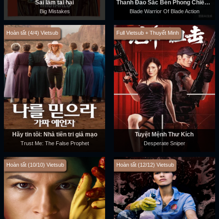
Sai lầm tai hại
Thanh Đao Sắc Bén Phong Chiến Sĩ
Big Mistakes
Blade Warrior Of Blade Action
Hoàn tất (4/4) Vietsub
Full Vietsub + Thuyết Minh
Hãy tin tôi: Nhà tiên tri giả mạo
Tuyệt Mệnh Thư Kích
Trust Me: The False Prophet
Desperate Sniper
Hoàn tất (10/10) Vietsub
Hoàn tất (12/12) Vietsub