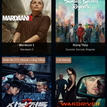
Mardaani 3
Rừng Thép
Mardaani 3
Sunsets Secrets Regrets
Hoàn tất (7/7) Vietsub + Lồng Tiếng
Full Vietsub