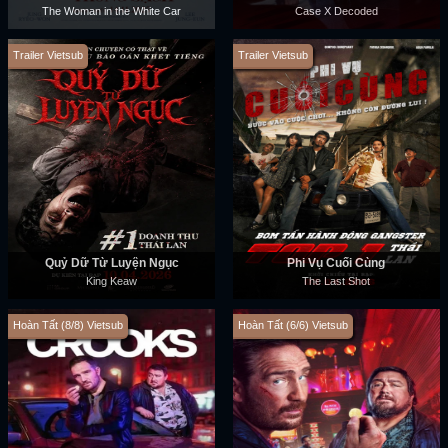
The Woman in the White Car
Case X Decoded
Trailer Vietsub
Trailer Vietsub
Quỷ Dữ Từ Luyện Ngục
Phi Vụ Cuối Cùng
King Keaw
The Last Shot
Hoàn Tất (8/8) Vietsub
Hoàn Tất (6/6) Vietsub