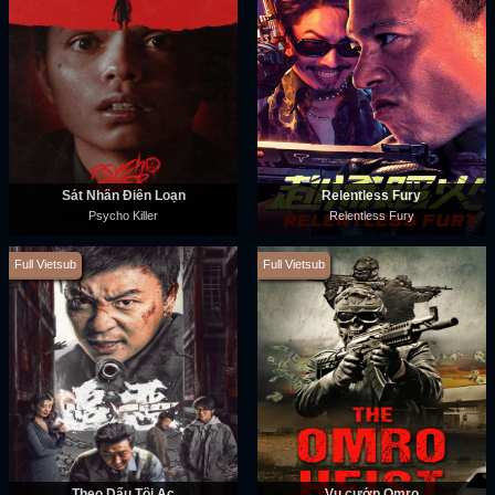
Sát Nhân Điên Loạn
Relentless Fury
Psycho Killer
Relentless Fury
Full Vietsub
Full Vietsub
Theo Dấu Tội Ác
Vụ cướp Omro