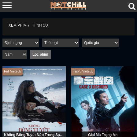
XEM PHIM
HÌNH SỰ
Full Vietsub
Tập 3 Vietsub
Không Bông Tuyết Nào Trong Sạch
Giải Mã Trọng Án