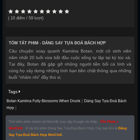
(
10
điểm /
59
lượt)
TÓM TẮT PHIM -
DÁNG SAY TỰA ĐOÁ BÁCH HỢP
Câu chuyện xoay quanh Kamiina Botan, một cô sinh viên
năm nhất 20 tuổi vừa bắt đầu cuộc sống tự lập tại ký túc xá.
Tại đây, Botan đã gặp gỡ những người tiền bối cá tính và
cùng họ xây dựng những tình bạn bền chặt thông qua những
buổi “nhâm nhi” đầy thú vị.
Tags
|
Botan Kamiina Fully Blossoms When Drunk
Dáng Say Tựa Đoá Bách
|
Hợp
Tìm kiếm phim nhanh tại Motchill, truy cập Google và nhập ,
Tên Phim +
MotChill
. Ví dụ tìm phim Dáng Say Tựa Đoá Bách Hợp, Các bạn tìm là
Dáng
Say Tựa Đoá Bách Hợp MotChill
.