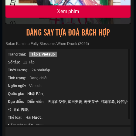
Xem phim
DÁNG SAY TỰA ĐOÁ BÁCH HỢP
Botan Kamiina Fully Blossoms When Drunk (2026)
Trạng thái:
Tập 1 Vietsub
Số tập:
12 Tập
Thời lượng:
24 phút/tập
Tình trạng:
Đang chiếu
Ngôn ngữ:
Vietsub
Quốc gia:
Nhật Bản
,
Đạo diễn:
Diễn viên:
天海由梨奈
,
富田美憂
,
寿美菜子
,
河瀬茉希
,
鈴代紗
弓
,
青山吉能
,
Thể loại:
Hài Hước
,
Năm sản xuất:
2026