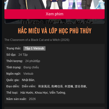
Xem phim
HẮC MIÊU VÀ LỚP HỌC PHÙ THỦY
The Classroom of a Black Cat and a Witch (2026)
Trạng thái:
Tập 1 Vietsub
Số tập:
24 Tập
Thời lượng:
24 phút/tập
Tình trạng:
Đang chiếu
Ngôn ngữ:
Vietsub
Quốc gia:
Nhật Bản
,
Đạo diễn:
Diễn viên:
和泉風花
,
島﨑信長
,
本渡楓
,
渡谷美帆
,
Thể loại:
Hài Hước
,
Khoa Học
,
Viễn Tưởng
,
Năm sản xuất:
2026