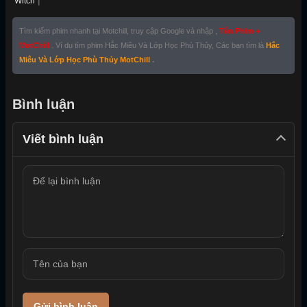
|
Witch
Tìm kiếm phim nhanh tại Motchill, truy cập Google và nhập ,
Tên Phim +
MotChill
. Ví dụ tìm phim Hắc Miêu Và Lớp Học Phù Thủy, Các bạn tìm là
Hắc
Miêu Và Lớp Học Phù Thủy MotChill
.
Bình luận
Viết bình luận
Gửi bình luận