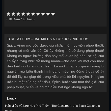
(
10
điểm /
18
lượt)
TÓM TẮT PHIM -
HẮC MIÊU VÀ LỚP HỌC PHÙ THỦY
Spica Virgo mơ ước được gia nhập một học viện phép thuật,
nhưng có một vấn đề: Cô ấy không thể sử dụng phép thuật!
Không có người hướng dẫn hay mối quan hệ nào, cơ hội của
cô ấy dường như rất mong manh—cho đến khi một con mèo
đen biết nói bí ẩn xuất hiện. Là một pháp sư quyền năng bị
nguyền rủa biến thành hình dạng mèo, nó đồng ý dạy cô ấy
để đổi lấy sự giúp đỡ trong việc phá bỏ lời nguyền. Khi giao
ước bí mật của họ bắt đầu, Spica bước vào một thế giới của
phép thuật, bí ẩn và những điều bất ngờ không ngờ tới.
Tags
|
Hắc Miêu Và Lớp Học Phù Thủy
The Classroom of a Black Cat and a