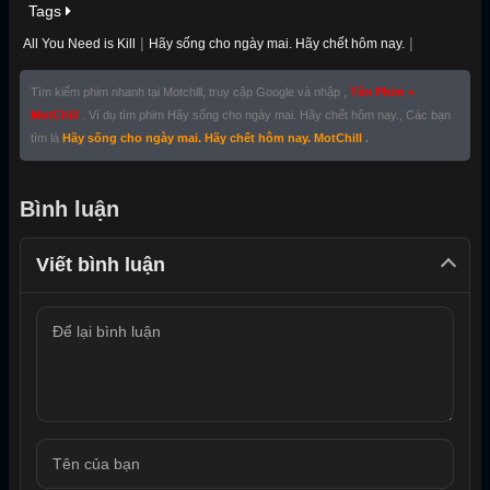
Tags
|
|
All You Need is Kill
Hãy sống cho ngày mai. Hãy chết hôm nay.
Tìm kiếm phim nhanh tại Motchill, truy cập Google và nhập ,
Tên Phim +
MotChill
. Ví dụ tìm phim Hãy sống cho ngày mai. Hãy chết hôm nay., Các bạn
tìm là
Hãy sống cho ngày mai. Hãy chết hôm nay. MotChill
.
Bình luận
Viết bình luận