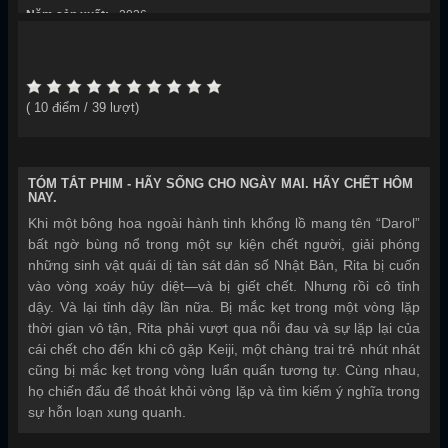
Năm sản xuất:
2026
(
10
điểm /
39
lượt)
TÓM TẮT PHIM -
HÃY SỐNG CHO NGÀY MAI. HÃY CHẾT HÔM
NAY.
Khi một bông hoa ngoài hành tinh khổng lồ mang tên “Darol”
bất ngờ bùng nổ trong một sự kiện chết người, giải phóng
những sinh vật quái dị tàn sát dân số Nhật Bản, Rita bị cuốn
vào vòng xoáy hủy diệt—và bị giết chết. Nhưng rồi cô tỉnh
dậy. Và lại tỉnh dậy lần nữa. Bị mắc kẹt trong một vòng lặp
thời gian vô tận, Rita phải vượt qua nỗi đau và sự lặp lại của
cái chết cho đến khi cô gặp Keiji, một chàng trai trẻ nhút nhát
cũng bị mắc kẹt trong vòng luẩn quẩn tương tự. Cùng nhau,
họ chiến đấu để thoát khỏi vòng lặp và tìm kiếm ý nghĩa trong
sự hỗn loạn xung quanh.