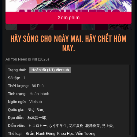
Xem phim
HÃY SỐNG CHO NGÀY MAI. HÃY CHẾT HÔM
NAY.
All You Need is Kill (2026)
Trạng thái:
Hoàn tất (1/1) Vietsub
Số tập:
1
Thời lượng:
86 Phút
Tình trạng:
Hoàn thành
Ngôn ngữ:
Vietsub
Quốc gia:
Nhật Bản
,
Đạo diễn:
秋本賢一郎
,
Diễn viên:
ヒコロヒー
,
もう中学生
,
花江夏樹
,
花澤香菜
,
見上愛
,
Thể loại:
Bí ẩn
,
Hành Động
,
Khoa Học
,
Viễn Tưởng
,