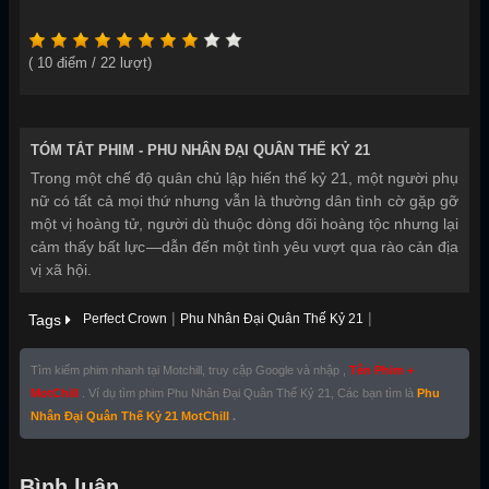
(
10
điểm /
22
lượt)
TÓM TẮT PHIM -
PHU NHÂN ĐẠI QUÂN THẾ KỶ 21
Trong một chế độ quân chủ lập hiến thế kỷ 21, một người phụ
nữ có tất cả mọi thứ nhưng vẫn là thường dân tình cờ gặp gỡ
một vị hoàng tử, người dù thuộc dòng dõi hoàng tộc nhưng lại
cảm thấy bất lực—dẫn đến một tình yêu vượt qua rào cản địa
vị xã hội.
|
|
Tags
Perfect Crown
Phu Nhân Đại Quân Thế Kỷ 21
Tìm kiếm phim nhanh tại Motchill, truy cập Google và nhập ,
Tên Phim +
MotChill
. Ví dụ tìm phim Phu Nhân Đại Quân Thế Kỷ 21, Các bạn tìm là
Phu
Nhân Đại Quân Thế Kỷ 21 MotChill
.
Bình luận