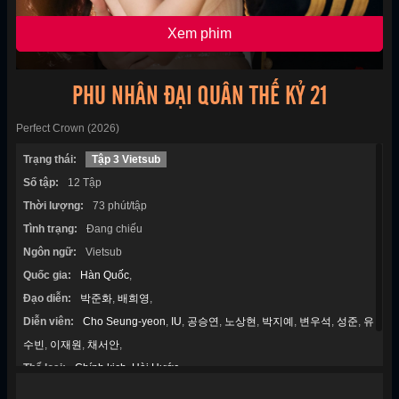
Xem phim
PHU NHÂN ĐẠI QUÂN THẾ KỶ 21
Perfect Crown (2026)
Trạng thái:
Tập 3 Vietsub
Số tập:
12 Tập
Thời lượng:
73 phút/tập
Tình trạng:
Đang chiếu
Ngôn ngữ:
Vietsub
Quốc gia:
Hàn Quốc
,
Đạo diễn:
박준화
,
배희영
,
Diễn viên:
Cho Seung-yeon
,
IU
,
공승연
,
노상현
,
박지예
,
변우석
,
성준
,
유
수빈
,
이재원
,
채서안
,
Thể loại:
Chính kịch
,
Hài Hước
,
Năm sản xuất:
2026