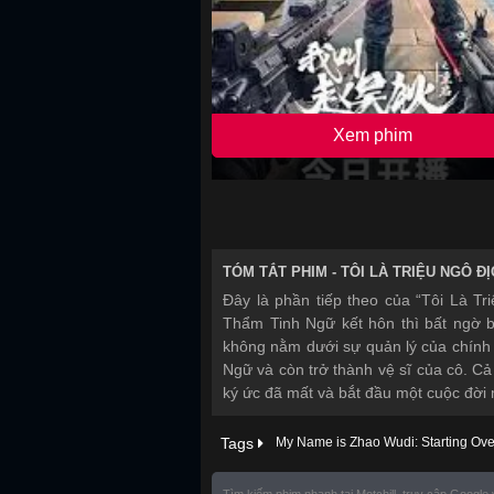
Xem phim
TÓM TẮT PHIM -
TÔI LÀ TRIỆU NGÔ ĐỊ
Đây là phần tiếp theo của “Tôi Là Tr
Thẩm Tinh Ngữ kết hôn thì bất ngờ b
không nằm dưới sự quản lý của chính 
Ngữ và còn trở thành vệ sĩ của cô. Cả
ký ức đã mất và bắt đầu một cuộc đời
Tags
My Name is Zhao Wudi: Starting Ove