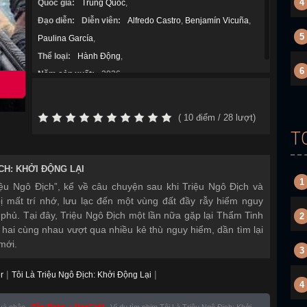
4
Quốc gia:
Trung Quốc
,
Đạo diễn:
Diễn viên:
Alfredo Castro
,
Benjamín Vicuña
,
5
Paulina García
,
Thể loại:
Hành Động
,
6
Năm sản xuất:
2026
(
10
điểm /
28
lượt)
T
CH: KHỞI ĐỘNG LẠI
1
iệu Ngô Địch”, kể về câu chuyện sau khi Triệu Ngô Địch và
ị mất trí nhớ, lưu lạc đến một vùng đất đầy rẫy hiểm nguy
phủ. Tại đây, Triệu Ngô Địch một lần nữa gặp lại Thẩm Tinh
2
 hai cùng nhau vượt qua nhiều kẻ thù nguy hiểm, dần tìm lại
 mới.
3
|
|
r
Tôi Là Triệu Ngô Địch: Khởi Động Lại
4