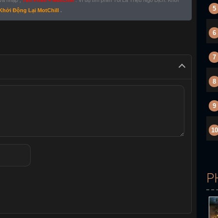
 và nhập ,
Tên Phim + MotChill
. Ví dụ tìm phim Tôi Là Triệu Ngô Địch: Khởi
5
 Khởi Động Lại MotChill
.
6
7
8
9
10
P