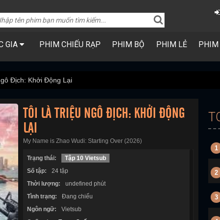
C GIA
PHIM CHIẾU RẠP
PHIM BỘ
PHIM LẺ
PHIM
Ngô Địch: Khởi Động Lại
TÔI LÀ TRIỆU NGÔ ĐỊCH: KHỞI ĐỘNG
T
LẠI
My Name is Zhao Wudi: Starting Over (2026)
1
Trạng thái:
Tập 10 Vietsub
Số tập:
24 tập
2
Thời lượng:
undefined phút
Tình trạng:
Đang chiếu
3
Ngôn ngữ:
Vietsub