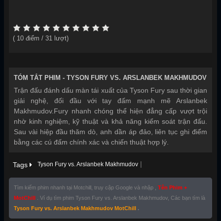
Thể loại:
Hành Động
,
Năm sản xuất:
2026
(
10
điểm /
31
lượt)
TÓM TẮT PHIM -
TYSON FURY VS. ARSLANBEK MAKHMUDOV
Trận đấu đánh dấu màn tái xuất của Tyson Fury sau thời gian
giải nghệ, đối đầu với tay đấm mạnh mẽ Arslanbek
Makhmudov.Fury nhanh chóng thể hiện đẳng cấp vượt trội
nhờ kinh nghiệm, kỹ thuật và khả năng kiểm soát trận đấu.
Sau vài hiệp đầu thăm dò, anh dần áp đảo, liên tục ghi điểm
bằng các cú đấm chính xác và chiến thuật hợp lý.
|
Tags
Tyson Fury vs. Arslanbek Makhmudov
Tìm kiếm phim nhanh tại Motchill, truy cập Google và nhập ,
Tên Phim +
MotChill
. Ví dụ tìm phim Tyson Fury vs. Arslanbek Makhmudov, Các bạn tìm là
Tyson Fury vs. Arslanbek Makhmudov MotChill
.