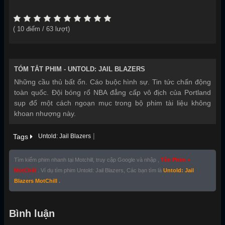
(
10
điểm /
63
lượt)
TÓM TẮT PHIM -
UNTOLD: JAIL BLAZERS
Những cầu thủ bất ổn. Cáo buộc hình sự. Tin tức chấn động
toàn quốc. Đội bóng rổ NBA đẳng cấp vô địch của Portland
sụp đổ một cách ngoạn mục trong bộ phim tài liệu không
khoan nhượng này.
|
Tags
Untold: Jail Blazers
Tìm kiếm phim nhanh tại Motchill, truy cập Google và nhập ,
Tên Phim +
MotChill
. Ví dụ tìm phim Untold: Jail Blazers, Các bạn tìm là
Untold: Jail
Blazers MotChill
.
Bình luận