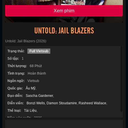
Xem phim
UNTOLD: JAIL BLAZERS
Untold: Jail Blazers (2026)
Trạng thái:
Full Vietsub
Số tập:
1
Thời lượng:
68 Phút
Tình trạng:
Hoàn thành
Ngôn ngữ:
Vietsub
Quốc gia:
Âu Mỹ
,
Đạo diễn:
Sascha Gardener
,
Diễn viên:
Bonzi Wells
,
Damon Stoudamire
,
Rasheed Wallace
,
Thể loại:
Tài Liệu
,
Năm sản xuất:
2026