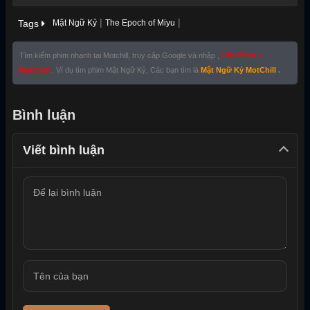
|
|
Tags
Mật Ngữ Kỷ
The Epoch of Miyu
Tìm kiếm phim nhanh tại Motchill, truy cập Google và nhập ,
Tên Phim +
MotChill
. Ví dụ tìm phim Mật Ngữ Kỷ, Các bạn tìm là
Mật Ngữ Kỷ MotChill
.
Bình luận
Viết bình luận