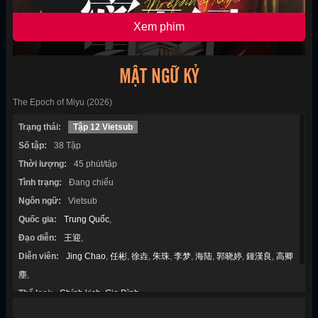
Xem phim
MẬT NGỮ KỶ
The Epoch of Miyu (2026)
Trạng thái:
Tập 12 Vietsub
Số tập:
38 Tập
Thời lượng:
45 phút/tập
Tình trạng:
Đang chiếu
Ngôn ngữ:
Vietsub
Quốc gia:
Trung Quốc
,
Đạo diễn:
王迎
,
Diễn viên:
Jing Chao
,
任彬
,
徐垚
,
朱珠
,
李梦
,
海陆
,
郭晓婷
,
鍾漢良
,
高卿
塵
,
Thể loại:
Chính kịch
,
Gia Đình
,
Năm sản xuất:
2026