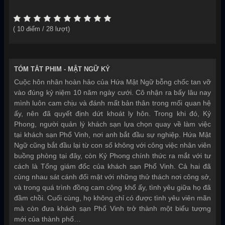
(
10
điểm /
28
lượt)
TÓM TẮT PHIM -
MẬT NGỮ KỶ
Cuộc hôn nhân hoàn hảo của Hứa Mật Ngữ bỗng chốc tan vỡ
vào đúng kỷ niệm 10 năm ngày cưới. Cô nhận ra bấy lâu nay
mình luôn cam chịu và đánh mất bản thân trong mối quan hệ
ấy, nên đã quyết định dứt khoát ly hôn. Trong khi đó, Kỷ
Phong, người quản lý khách sạn lựa chọn quay về làm việc
tại khách sạn Phổ Vinh, nơi anh bắt đầu sự nghiệp. Hứa Mật
Ngữ cũng bắt đầu lại từ con số không với công việc nhân viên
buồng phòng tại đây, còn Kỷ Phong chính thức ra mắt với tư
cách là Tổng giám đốc của khách sạn Phổ Vinh. Cả hai đã
cùng nhau sát cánh đối mặt với những thử thách nơi công sở,
và trong quá trình đồng cam cộng khổ ấy, tình yêu giữa họ đã
đầm chồi. Cuối cùng, họ không chỉ có được tình yêu viên mãn
mà còn đưa khách sạn Phổ Vinh trở thành một biểu tượng
mới của thành phố…