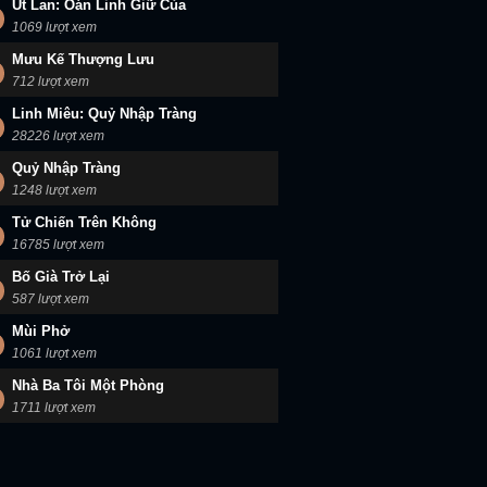
Út Lan: Oán Linh Giữ Của
1069 lượt xem
Mưu Kế Thượng Lưu
712 lượt xem
Linh Miêu: Quỷ Nhập Tràng
28226 lượt xem
Quỷ Nhập Tràng
1248 lượt xem
Tử Chiến Trên Không
16785 lượt xem
Bố Già Trở Lại
587 lượt xem
Mùi Phở
1061 lượt xem
Nhà Ba Tôi Một Phòng
1711 lượt xem