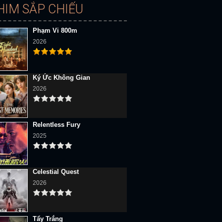
HIM SẮP CHIẾU
Phạm Vi 800m
2026
Ký Ức Không Gian
2026
Relentless Fury
2025
Celestial Quest
2026
Tẩy Trắng