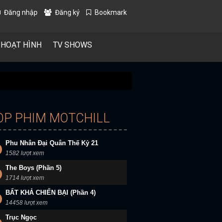
Đăng nhập
Đăng ký
Bookmark
 HOẠT HÌNH
TV SHOWS
OP PHIM MOTCHILL
Phu Nhân Đại Quân Thế Kỷ 21
1582 lượt xem
The Boys (Phần 5)
1714 lượt xem
BẤT KHẢ CHIẾN BẠI (Phần 4)
14458 lượt xem
Trục Ngọc