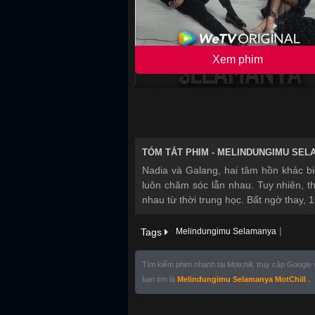
Xem phim
TÓM TẮT PHIM -
MELINDUNGIMU SEL
Nadia và Galang, hai tâm hồn khác biệ
luôn chăm sóc lẫn nhau. Tuy nhiên, t
nhau từ thời trung học. Bất ngờ thay,
|
Tags
Melindungimu Selamanya
Tìm kiếm phim nhanh tại Motchill, truy cập Google
bạn tìm là
Melindungimu Selamanya MotChill
.