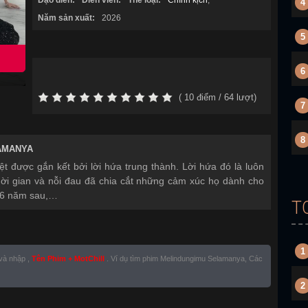
Đạo diễn:
Diễn viên:
Thể loại:
Chính kịch
,
4
Năm sản xuất:
2026
5
6
(
10
điểm /
64
lượt)
7
8
AMANYA
t được gắn kết bởi lời hứa trung thành. Lời hứa đó là luôn
hời gian và nỗi đau đã chia cắt những cảm xúc họ dành cho
 16 năm sau,…
T
1
 và nhập ,
Tên Phim + MotChill
. Ví dụ tìm phim Melindungimu Selamanya, Các
2