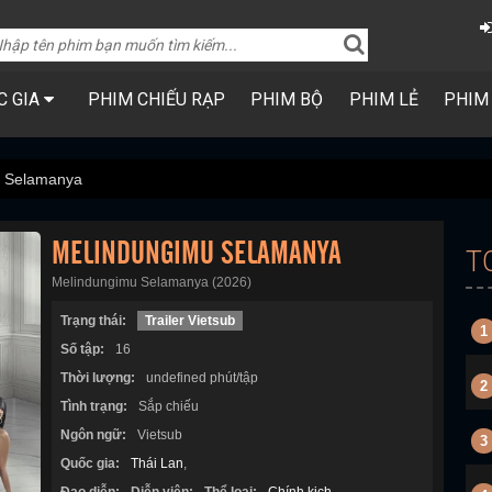
C GIA
PHIM CHIẾU RẠP
PHIM BỘ
PHIM LẺ
PHIM
u Selamanya
MELINDUNGIMU SELAMANYA
T
Melindungimu Selamanya (2026)
Trạng thái:
Trailer Vietsub
1
Số tập:
16
Thời lượng:
undefined phút/tập
2
Tình trạng:
Sắp chiếu
Ngôn ngữ:
Vietsub
3
Quốc gia:
Thái Lan
,