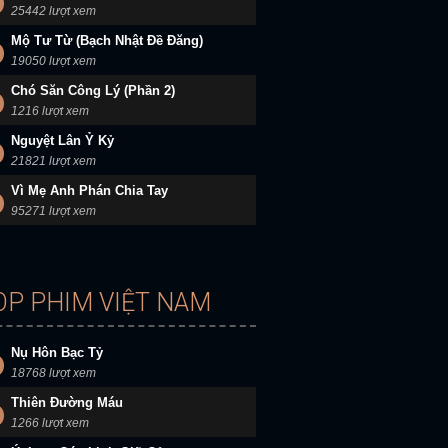
25442 lượt xem
Mộ Tư Từ (Bạch Nhật Đề Đăng)
19050 lượt xem
Chó Săn Công Lý (Phần 2)
1216 lượt xem
Nguyệt Lân Ỷ Kỷ
21821 lượt xem
Vì Mẹ Anh Phán Chia Tay
95271 lượt xem
OP PHIM VIỆT NAM
Nụ Hôn Bạc Tỷ
18768 lượt xem
Thiên Đường Máu
1266 lượt xem