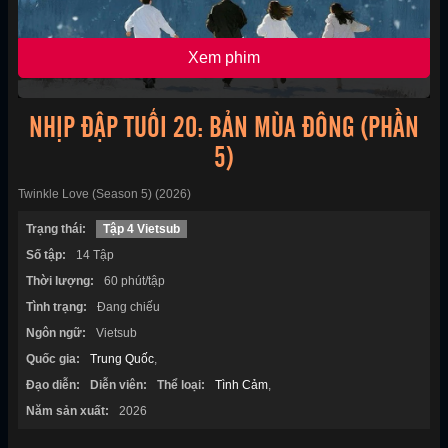
Xem phim
NHỊP ĐẬP TUỔI 20: BẢN MÙA ĐÔNG (PHẦN
5)
Twinkle Love (Season 5) (2026)
Trạng thái:
Tập 4 Vietsub
Số tập:
14 Tập
Thời lượng:
60 phút/tập
Tình trạng:
Đang chiếu
Ngôn ngữ:
Vietsub
Quốc gia:
Trung Quốc
,
Đạo diễn:
Diễn viên:
Thể loại:
Tình Cảm
,
Năm sản xuất:
2026