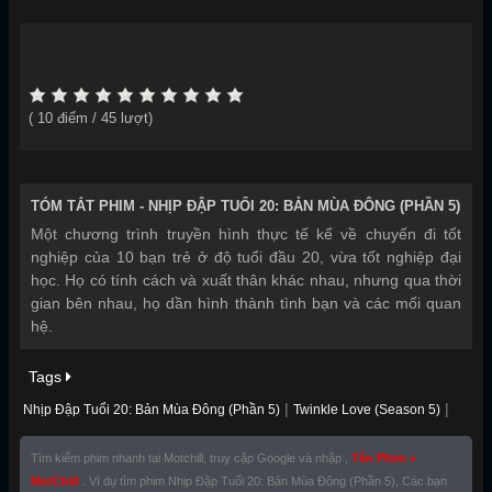
(
10
điểm /
45
lượt)
TÓM TẮT PHIM -
NHỊP ĐẬP TUỔI 20: BẢN MÙA ĐÔNG (PHẦN 5)
Một chương trình truyền hình thực tế kể về chuyến đi tốt
nghiệp của 10 bạn trẻ ở độ tuổi đầu 20, vừa tốt nghiệp đại
học. Họ có tính cách và xuất thân khác nhau, nhưng qua thời
gian bên nhau, họ dần hình thành tình bạn và các mối quan
hệ.
Tags
|
|
Nhịp Đập Tuổi 20: Bản Mùa Đông (Phần 5)
Twinkle Love (Season 5)
Tìm kiếm phim nhanh tại Motchill, truy cập Google và nhập ,
Tên Phim +
MotChill
. Ví dụ tìm phim Nhịp Đập Tuổi 20: Bản Mùa Đông (Phần 5), Các bạn