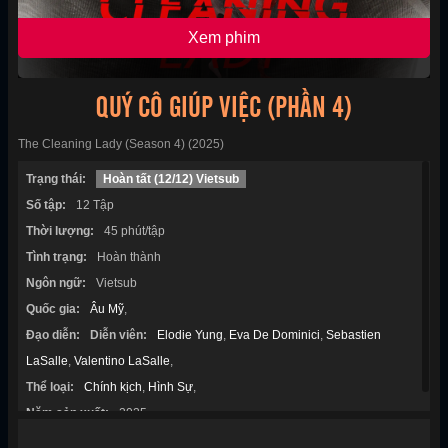
Xem phim
QUÝ CÔ GIÚP VIỆC (PHẦN 4)
The Cleaning Lady (Season 4) (2025)
Trạng thái:
Hoàn tất (12/12) Vietsub
Số tập:
12 Tập
Thời lượng:
45 phút/tập
Tình trạng:
Hoàn thành
Ngôn ngữ:
Vietsub
Quốc gia:
Âu Mỹ
,
Đạo diễn:
Diễn viên:
Elodie Yung
,
Eva De Dominici
,
Sebastien
LaSalle
,
Valentino LaSalle
,
Thể loại:
Chính kịch
,
Hình Sự
,
Năm sản xuất:
2025