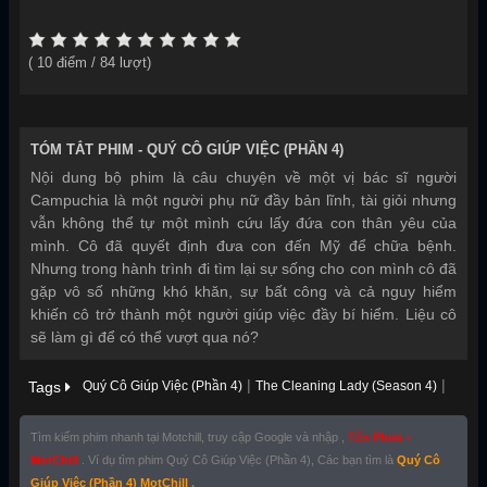
(
10
điểm /
84
lượt)
TÓM TẮT PHIM -
QUÝ CÔ GIÚP VIỆC (PHẦN 4)
Nội dung bộ phim là câu chuyện về một vị bác sĩ người
Campuchia là một người phụ nữ đầy bản lĩnh, tài giỏi nhưng
vẫn không thể tự một mình cứu lấy đứa con thân yêu của
mình. Cô đã quyết định đưa con đến Mỹ để chữa bệnh.
Nhưng trong hành trình đi tìm lại sự sống cho con mình cô đã
gặp vô số những khó khăn, sự bất công và cả nguy hiểm
khiến cô trở thành một người giúp việc đầy bí hiểm. Liệu cô
sẽ làm gì để có thể vượt qua nó?
|
|
Tags
Quý Cô Giúp Việc (Phần 4)
The Cleaning Lady (Season 4)
Tìm kiếm phim nhanh tại Motchill, truy cập Google và nhập ,
Tên Phim +
MotChill
. Ví dụ tìm phim Quý Cô Giúp Việc (Phần 4), Các bạn tìm là
Quý Cô
Giúp Việc (Phần 4) MotChill
.