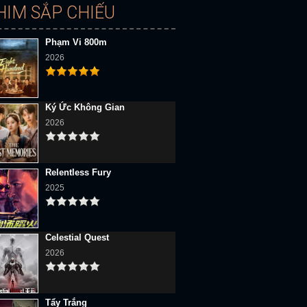
HIM SẮP CHIẾU
Phạm Vi 800m
2026
Ký Ức Không Gian
2026
Relentless Fury
2025
Celestial Quest
2026
Tẩy Trắng