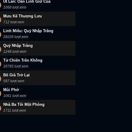
Út Lan: Oán Linh Giữ Của
1068 lượt xem
Mưu Kế Thượng Lưu
712 lượt xem
Linh Miêu: Quỷ Nhập Tràng
28226 lượt xem
Quỷ Nhập Tràng
1248 lượt xem
Tử Chiến Trên Không
16785 lượt xem
Bố Già Trở Lại
587 lượt xem
Mùi Phở
1061 lượt xem
Nhà Ba Tôi Một Phòng
1711 lượt xem