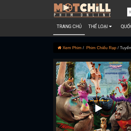
TRANG CHỦ
THỂ LOẠI
QUỐ
Xem Phim
Phim Chiếu Rạp
Tuyển