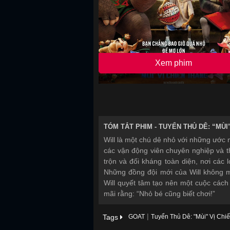
Xem phim
TÓM TẮT PHIM -
TUYỂN THỦ DÊ: “MÙI
Will là một chú dê nhỏ với những ước 
các vận động viên chuyên nghiệp và 
trộn và đối kháng toàn diện, nơi các 
Những đồng đội mới của Will không m
Will quyết tâm tạo nên một cuộc các
mãi rằng: “Nhỏ bé cũng biết chơi!”
|
Tags
GOAT
Tuyển Thủ Dê: "Mùi" Vị Chi