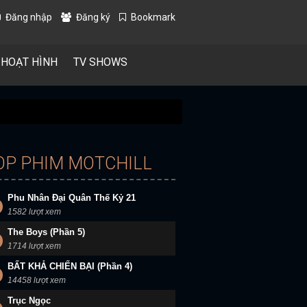
Đăng nhập
Đăng ký
Bookmark
 HOẠT HÌNH
TV SHOWS
OP PHIM MOTCHILL
Phu Nhân Đại Quân Thế Kỷ 21
1582 lượt xem
The Boys (Phần 5)
1714 lượt xem
BẤT KHẢ CHIẾN BẠI (Phần 4)
14458 lượt xem
Trục Ngọc