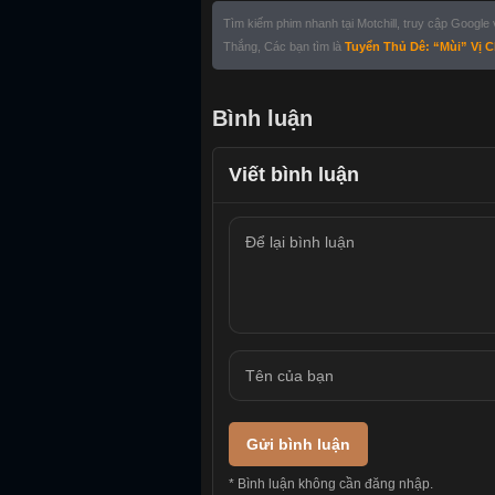
Tìm kiếm phim nhanh tại Motchill, truy cập Google
Thắng, Các bạn tìm là
Tuyển Thủ Dê: “Mùi” Vị C
Bình luận
Viết bình luận
Gửi bình luận
* Bình luận không cần đăng nhập.