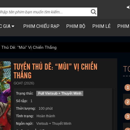
C GIA
PHIM CHIẾU RẠP
PHIM BỘ
PHIM LẺ
PHIM
 Thủ Dê: “Mùi” Vị Chiến Thắng
TUYỂN THỦ DÊ: “MÙI” VỊ CHIẾN
T
THẮNG
GOAT (2026)
1
Trạng thái:
Full Vietsub + Thuyết Minh
Số tập:
1
2
Thời lượng:
100 phút
Tình trạng:
Hoàn thành
3
Ngôn ngữ:
Vietsub + Thuyết Minh