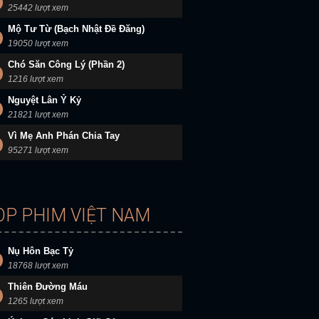
25442 lượt xem
Mộ Tư Từ (Bạch Nhật Đề Đăng)
19050 lượt xem
Chó Săn Công Lý (Phần 2)
1216 lượt xem
Nguyệt Lân Ỷ Kỷ
21821 lượt xem
Vì Mẹ Anh Phán Chia Tay
95271 lượt xem
OP PHIM VIỆT NAM
Nụ Hôn Bạc Tỷ
18768 lượt xem
Thiên Đường Máu
1265 lượt xem