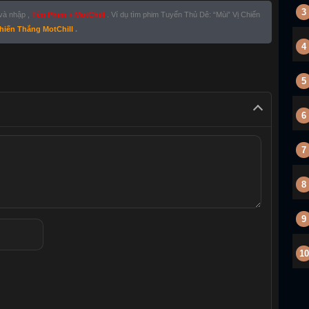
3
 và nhập ,
Tên Phim + MotChill
. Ví dụ tìm phim Tuyển Thủ Dê: “Mùi” Vị Chiến
hiến Thắng MotChill
.
4
5
6
7
8
9
10