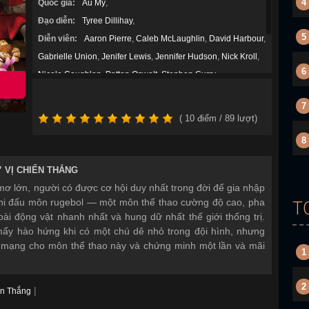
4
Quốc gia:
Âu Mỹ
,
Đạo diễn:
Tyree Dillihay
,
5
Diễn viên:
Aaron Pierre
,
Caleb McLaughlin
,
David Harbour
,
Gabrielle Union
,
Jenifer Lewis
,
Jennifer Hudson
,
Nick Kroll
,
6
Nicola Coughlan
,
Patton Oswalt
,
Stephen Curry
,
Thể loại:
Gia Đình
,
Hài Hước
,
Hành Động
,
7
Năm sản xuất:
2026
(
10
điểm /
89
lượt)
8
” VỊ CHIẾN THẮNG
mơ lớn, người có được cơ hội duy nhất trong đời để gia nhập
thi đấu môn rugebol — một môn thể thao cường độ cao, pha
T
loài động vật nhanh nhất và hung dữ nhất thế giới thống trị.
ấy hào hứng khi có một chú dê nhỏ trong đội hình, nhưng
h mạng cho môn thể thao này và chứng minh một lần và mãi
1
2
|
ến Thắng